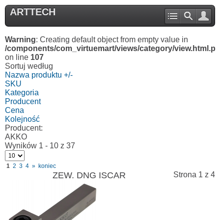
ARTTECH
Warning
: Creating default object from empty value in
/components/com_virtuemart/views/category/view.html.p
on line
107
Sortuj według
Nazwa produktu +/-
SKU
Kategoria
Producent
Cena
Kolejność
Producent:
AKKO
Wyników 1 - 10 z 37
1
2
3
4
»
koniec
ZEW. DNG ISCAR
Strona 1 z 4